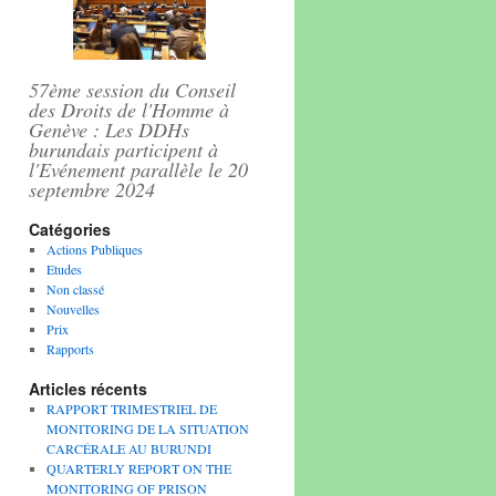
57ème session du Conseil
des Droits de l'Homme à
Genève : Les DDHs
burundais participent à
l'Evénement parallèle le 20
septembre 2024
Catégories
Actions Publiques
Etudes
Non classé
Nouvelles
ais Germain Rukuki qui, condamné à 32 ans de prison, vient de pa
Prix
Rapports
Articles récents
RAPPORT TRIMESTRIEL DE
MONITORING DE LA SITUATION
CARCÉRALE AU BURUNDI
QUARTERLY REPORT ON THE
MONITORING OF PRISON