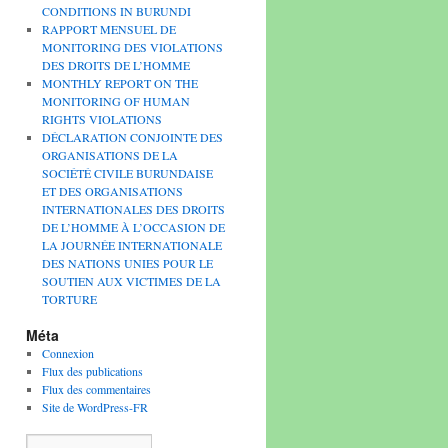
CONDITIONS IN BURUNDI
RAPPORT MENSUEL DE
MONITORING DES VIOLATIONS
DES DROITS DE L’HOMME
MONTHLY REPORT ON THE
MONITORING OF HUMAN
RIGHTS VIOLATIONS
DÉCLARATION CONJOINTE DES
ORGANISATIONS DE LA
SOCIÉTÉ CIVILE BURUNDAISE
ET DES ORGANISATIONS
INTERNATIONALES DES DROITS
DE L’HOMME À L’OCCASION DE
LA JOURNÉE INTERNATIONALE
DES NATIONS UNIES POUR LE
SOUTIEN AUX VICTIMES DE LA
TORTURE
Méta
Connexion
Flux des publications
Flux des commentaires
Site de WordPress-FR