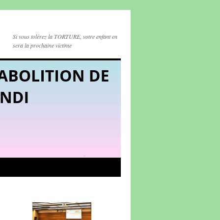
Si vous tolérez la TORTURE, votre enfant en
sera la prochaine victime