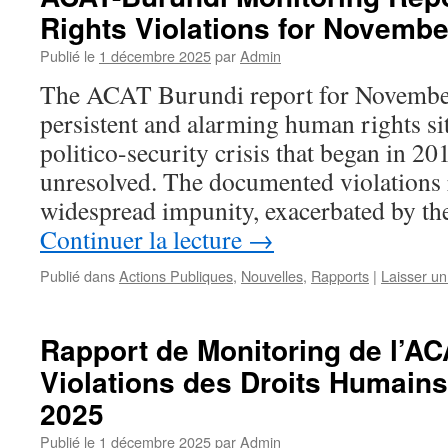
Rights Violations for Novembe
Publié le
1 décembre 2025
par
Admin
The ACAT Burundi report for November
persistent and alarming human rights si
politico-security crisis that began in 2
unresolved. The documented violations r
widespread impunity, exacerbated by th
Continuer la lecture
→
Publié dans
Actions Publiques
,
Nouvelles
,
Rapports
|
Laisser u
Rapport de Monitoring de l’A
Violations des Droits Humain
2025
Publié le
1 décembre 2025
par
Admin