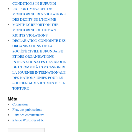
CONDITIONS IN BURUNDI
RAPPORT MENSUEL DE
MONITORING DES VIOLATIONS
DES DROITS DE L’HOMME
MONTHLY REPORT ON THE
MONITORING OF HUMAN
RIGHTS VIOLATIONS
DÉCLARATION CONJOINTE DES
ORGANISATIONS DE LA
SOCIÉTÉ CIVILE BURUNDAISE
ET DES ORGANISATIONS
INTERNATIONALES DES DROITS
DE L’HOMME À L’OCCASION DE
LA JOURNÉE INTERNATIONALE
DES NATIONS UNIES POUR LE
SOUTIEN AUX VICTIMES DE LA
TORTURE
Méta
Connexion
Flux des publications
Flux des commentaires
Site de WordPress-FR