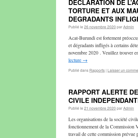
DECLARATION DE L’A
TORTURE ET AUX MA
DEGRADANTS INFLIG
Publié le
26 novembre 2020
par
Admin
Acat-Burundi est fortement préoccup
et dégradants infligés à certains d
novembre 2020 . Veuillez trouver e
lecture
→
Publié dans
Rapports
|
Laisser un comme
RAPPORT ALERTE DE
CIVILE INDEPENDANT
Publié le
21 novembre 2020
par
Admin
Les organisations de la société civi
fonctionnement de la Commission Vé
travail de cette commission prévue 