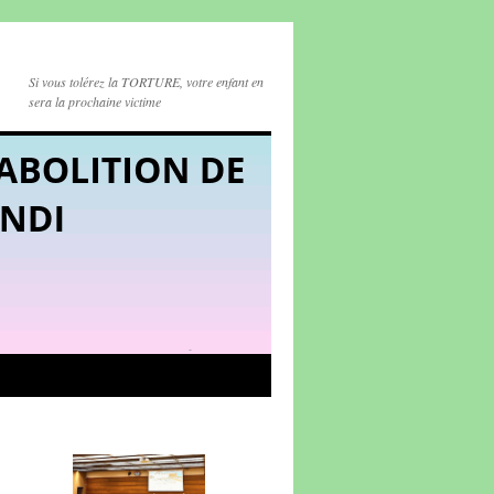
Si vous tolérez la TORTURE, votre enfant en
sera la prochaine victime