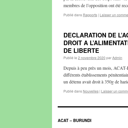
membres de l’opposition ont été re
Publié dans
Rapports
|
Laisser un comme
DECLARATION DE L’A
DROIT A L’ALIMENTA
DE LIBERTE
Publié le
2 novembre 2020
par
Admin
Depuis à peu près un mois, ACAT-B
différents établissements pénitentiair
un détenu avait droit à 350g de har
Publié dans
Nouvelles
|
Laisser un comm
ACAT – BURUNDI