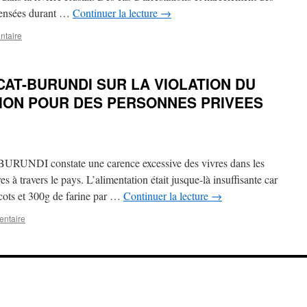
censées durant …
Continuer la lecture
→
ntaire
CAT-BURUNDI SUR LA VIOLATION DU
TION POUR DES PERSONNES PRIVEES
URUNDI constate une carence excessive des vivres dans les
es à travers le pays. L’alimentation était jusque-là insuffisante car
icots et 300g de farine par …
Continuer la lecture
→
entaire