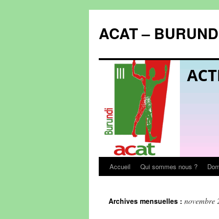
Aller
au
ACAT – BURUND
contenu
Accueil
Qui sommes nous ?
Doma
novembre 
Archives mensuelles :