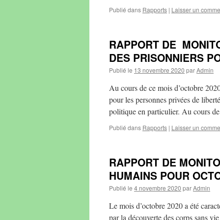
Publié dans
Rapports
|
Laisser un comme
RAPPORT DE MONITO
DES PRISONNIERS P
Publié le
13 novembre 2020
par
Admin
Au cours de ce mois d’octobre 202
pour les personnes privées de libert
politique en particulier. Au cours d
Publié dans
Rapports
|
Laisser un comme
RAPPORT DE MONITO
HUMAINS POUR OCTO
Publié le
4 novembre 2020
par
Admin
Le mois d’octobre 2020 a été caract
par la découverte des corps sans vie