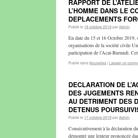
RAPPORT DE L’ATELI
L’HOMME DANS LE C
DEPLACEMENTS FOR
Publié le
18 octobre 2019
par
Admin
En date du 15 et 16 Octobre 2019, s
organisations de la société civile U
participation de l’Acat-Burundi. Ce
Publié dans
Nouvelles
|
Laisser un comm
DECLARATION DE L’A
DES JUGEMENTS REN
AU DETRIMENT DES D
DETENUS POURSUIVIS
Publié le
17 octobre 2019
par
Admin
Consécutivement à la déclaration du 
démontré une lenteur prononcée dans