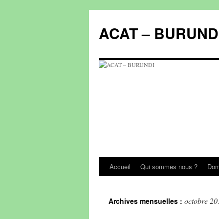
Aller
au
ACAT – BURUND
contenu
Accueil
Qui sommes nous ?
Doma
octobre 20
Archives mensuelles :