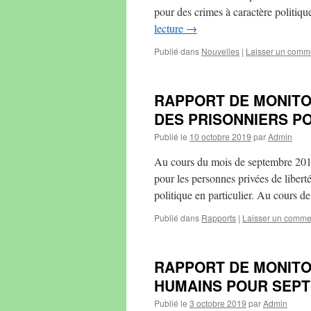
pour des crimes à caractère poli
lecture
→
Publié dans
Nouvelles
|
Laisser un comm
RAPPORT DE MONITO
DES PRISONNIERS P
Publié le
10 octobre 2019
par
Admin
Au cours du mois de septembre 201
pour les personnes privées de libert
politique en particulier. Au cours d
Publié dans
Rapports
|
Laisser un comme
RAPPORT DE MONITO
HUMAINS POUR SEPT
Publié le
3 octobre 2019
par
Admin