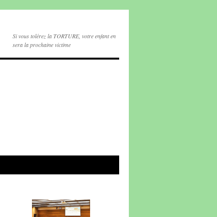
Si vous tolérez la TORTURE, votre enfant en
sera la prochaine victime