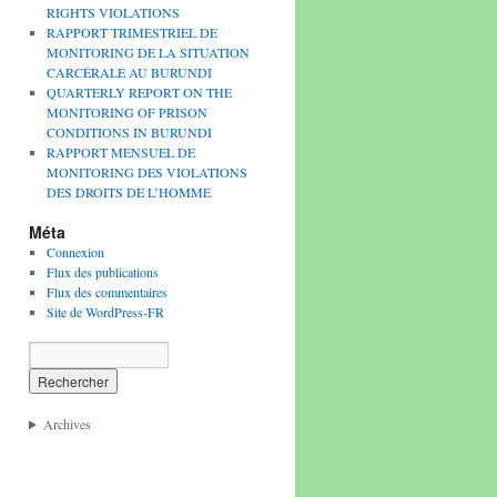
RIGHTS VIOLATIONS
RAPPORT TRIMESTRIEL DE
MONITORING DE LA SITUATION
CARCÉRALE AU BURUNDI
QUARTERLY REPORT ON THE
MONITORING OF PRISON
CONDITIONS IN BURUNDI
RAPPORT MENSUEL DE
MONITORING DES VIOLATIONS
DES DROITS DE L’HOMME
Méta
Connexion
Flux des publications
Flux des commentaires
Site de WordPress-FR
Archives