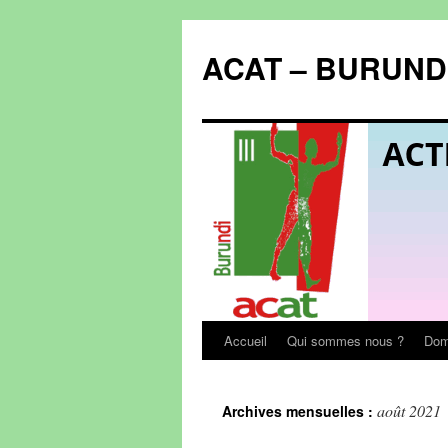
Aller
au
ACAT – BURUND
contenu
Accueil
Qui sommes nous ?
Doma
août 2021
Archives mensuelles :