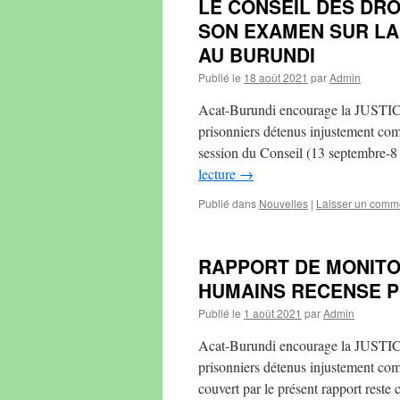
LE CONSEIL DES DRO
SON EXAMEN SUR LA 
AU BURUNDI
Publié le
18 août 2021
par
Admin
Acat-Burundi encourage la JUSTICE 
prisonniers détenus injustement co
session du Conseil (13 septembre-8
lecture
→
Publié dans
Nouvelles
|
Laisser un comm
RAPPORT DE MONITO
HUMAINS RECENSE P
Publié le
1 août 2021
par
Admin
Acat-Burundi encourage la JUSTICE 
prisonniers détenus injustement co
couvert par le présent rapport reste