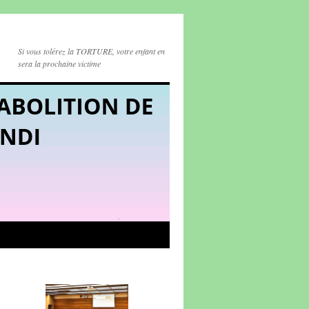
Si vous tolérez la TORTURE, votre enfant en
sera la prochaine victime