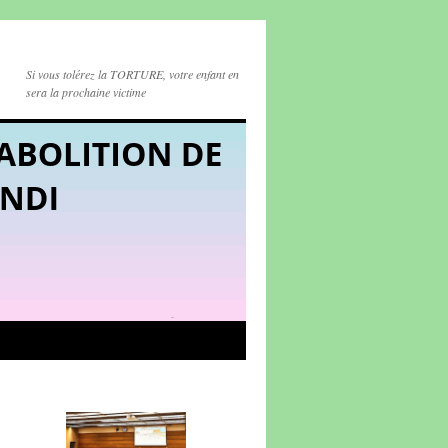
Si vous tolérez la TORTURE, votre enfant en
sera la prochaine victime