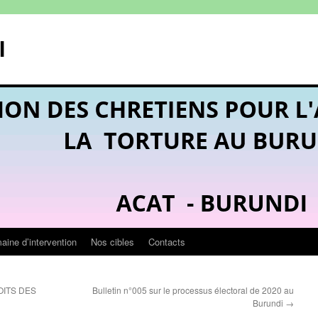
I
ine d’intervention
Nos cibles
Contacts
ITS DES
Bulletin n°005 sur le processus électoral de 2020 au
Burundi
→