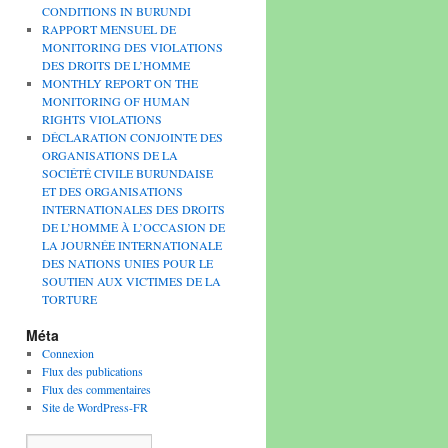
CONDITIONS IN BURUNDI
RAPPORT MENSUEL DE
MONITORING DES VIOLATIONS
DES DROITS DE L’HOMME
MONTHLY REPORT ON THE
MONITORING OF HUMAN
RIGHTS VIOLATIONS
DÉCLARATION CONJOINTE DES
ORGANISATIONS DE LA
SOCIÉTÉ CIVILE BURUNDAISE
ET DES ORGANISATIONS
INTERNATIONALES DES DROITS
DE L’HOMME À L’OCCASION DE
LA JOURNÉE INTERNATIONALE
DES NATIONS UNIES POUR LE
SOUTIEN AUX VICTIMES DE LA
TORTURE
Méta
Connexion
Flux des publications
Flux des commentaires
Site de WordPress-FR