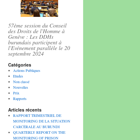
57ème session du Conseil
des Droits de l'Homme à
Genève : Les DDHs
burundais participent à
l'Evénement parallèle le 20
septembre 2024
Catégories
Actions Publiques
ndais Germain Rukuki qui, condamné à 32 ans de prison, vient de 
Etudes
Non classé
Nouvelles
Prix
Rapports
Articles récents
RAPPORT TRIMESTRIEL DE
MONITORING DE LA SITUATION
CARCÉRALE AU BURUNDI
QUARTERLY REPORT ON THE
MONITORING OF PRISON