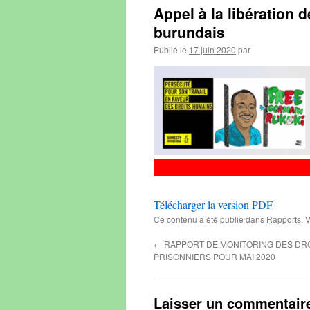
Appel à la libération
burundais
Publié le
17 juin 2020
par
Télécharger la version PDF
Ce contenu a été publié dans
Rapports
. 
←
RAPPORT DE MONITORING DES DRO
PRISONNIERS POUR MAI 2020
Laisser un commentair