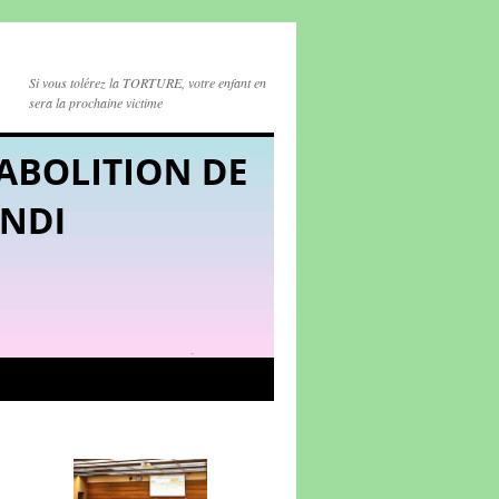
Si vous tolérez la TORTURE, votre enfant en
sera la prochaine victime