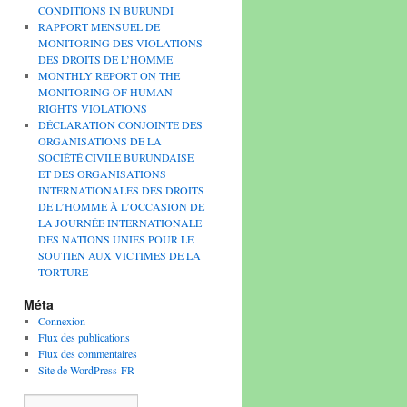
CONDITIONS IN BURUNDI
RAPPORT MENSUEL DE
MONITORING DES VIOLATIONS
DES DROITS DE L’HOMME
MONTHLY REPORT ON THE
MONITORING OF HUMAN
RIGHTS VIOLATIONS
DÉCLARATION CONJOINTE DES
ORGANISATIONS DE LA
SOCIÉTÉ CIVILE BURUNDAISE
ET DES ORGANISATIONS
INTERNATIONALES DES DROITS
DE L’HOMME À L’OCCASION DE
LA JOURNÉE INTERNATIONALE
DES NATIONS UNIES POUR LE
SOUTIEN AUX VICTIMES DE LA
TORTURE
Méta
Connexion
Flux des publications
Flux des commentaires
Site de WordPress-FR