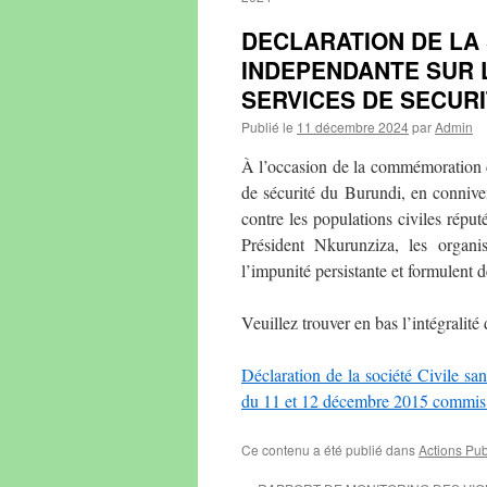
DECLARATION DE LA 
INDEPENDANTE SUR 
SERVICES DE SECURI
Publié le
11 décembre 2024
par
Admin
À l’occasion de la commémoration d
de sécurité du Burundi, en conniv
contre les populations civiles rép
Président Nkurunziza, les organis
l’impunité persistante et formulent
Veuillez trouver en bas l’intégralité 
Déclaration de la société Civile s
du 11 et 12 décembre 2015 commis
Ce contenu a été publié dans
Actions Pu