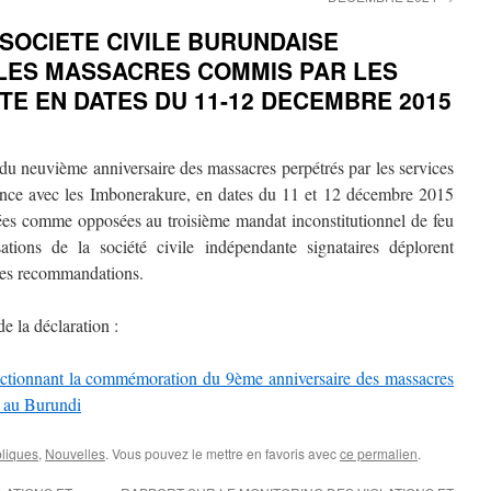
SOCIETE CIVILE BURUNDAISE
LES MASSACRES COMMIS PAR LES
TE EN DATES DU 11-12 DECEMBRE 2015
u neuvième anniversaire des massacres perpétrés par les services
ence avec les Imbonerakure, en dates du 11 et 12 décembre 2015
utées comme opposées au troisième mandat inconstitutionnel de feu
ations de la société civile indépendante signataires déplorent
 des recommandations.
de la déclaration :
anctionnant la commémoration du 9ème anniversaire des massacres
 au Burundi
bliques
,
Nouvelles
. Vous pouvez le mettre en favoris avec
ce permalien
.