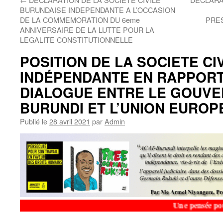
BURUNDAISE INDEPENDANTE A L’OCCASION
DE LA COMMEMORATION DU 6eme
PRES
ANNIVERSAIRE DE LA LUTTE POUR LA
LEGALITE CONSTITUTIONNELLE
POSITION DE LA SOCIETE CI
INDÉPENDANTE EN RAPPORT
DIALOGUE ENTRE LE GOUV
BURUNDI ET L’UNION EURO
Publié le
28 avril 2021
par
Admin
Une pensée pour le