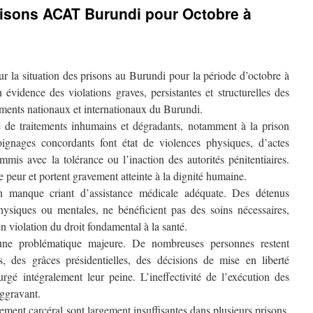
risons ACAT Burundi pour Octobre à
 la situation des prisons au Burundi pour la période d’octobre à
vidence des violations graves, persistantes et structurelles des
ments nationaux et internationaux du Burundi.
ce de traitements inhumains et dégradants, notamment à la prison
gnages concordants font état de violences physiques, d’actes
mmis avec la tolérance ou l’inaction des autorités pénitentiaires.
e peur et portent gravement atteinte à la dignité humaine.
n manque criant d’assistance médicale adéquate. Des détenus
hysiques ou mentales, ne bénéficient pas des soins nécessaires,
n violation du droit fondamental à la santé.
 une problématique majeure. De nombreuses personnes restent
, des grâces présidentielles, des décisions de mise en liberté
gé intégralement leur peine. L’ineffectivité de l’exécution des
aggravant.
ment carcéral sont largement insuffisantes dans plusieurs prisons,