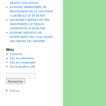
RIGHTS VIOLATIONS
RAPPORT TRIMESTRIEL DE
MONITORING DE LA SITUATION
CARCÉRALE AU BURUNDI
QUARTERLY REPORT ON THE
MONITORING OF PRISON
CONDITIONS IN BURUNDI
RAPPORT MENSUEL DE
MONITORING DES VIOLATIONS
DES DROITS DE L’HOMME
Méta
Connexion
Flux des publications
Flux des commentaires
Site de WordPress-FR
Archives