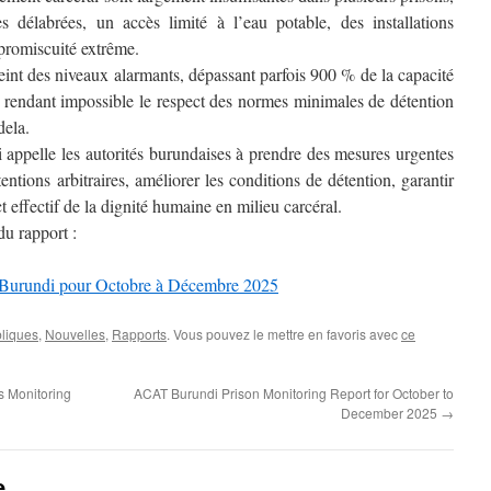
res délabrées, un accès limité à l’eau potable, des installations
 promiscuité extrême.
teint des niveaux alarmants, dépassant parfois 900 % de la capacité
s, rendant impossible le respect des normes minimales de détention
dela.
appelle les autorités burundaises à prendre des mesures urgentes
entions arbitraires, améliorer les conditions de détention, garantir
ct effectif de la dignité humaine en milieu carcéral.
du rapport :
Burundi pour Octobre à Décembre 2025
bliques
,
Nouvelles
,
Rapports
. Vous pouvez le mettre en favoris avec
ce
 Monitoring
ACAT Burundi Prison Monitoring Report for October to
December 2025
→
e