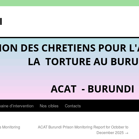
I
ine d’intervention
Nos cibles
Contacts
 Monitoring
ACAT Burundi Prison Monitoring Report for October to
December 2025
→