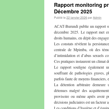
Rapport monitoring p
Décembre 2025
Publié le
22 janvier 2026
par
Admin
ACAT-Burundi publie un rapport sur
décembre 2025. Le rapport met en é
droits humains, en dépit des engage
Les constats révèlent la persistan
centrale de Mpimba, où des témoi
d’intimidation et d’abus sexuels co
Ces pratiques instaurent un climat d
Le rapport souligne également u
souffrant de pathologies graves, p
parfois faute de moyens financiers, e
La détention arbitraire demeure
détenues malgré des acquittements
provisoire ou même après avoir pur
décisions judiciaires est un facteur 
Les conditions d’hygiène et d’équipe