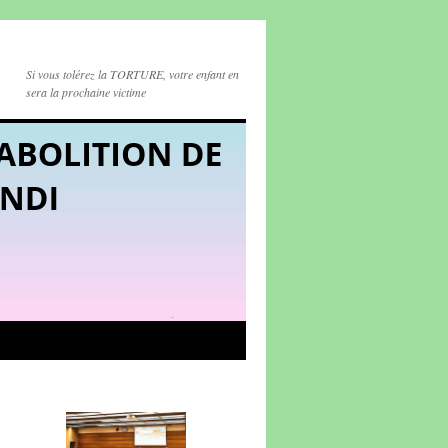
Si vous tolérez la TORTURE, votre enfant en
sera la prochaine victime