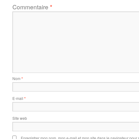
Commentaire
*
Nom
*
E-mail
*
Site web
Enregistrer mon nom, mon e-mail et mon site dans le navigateur pou