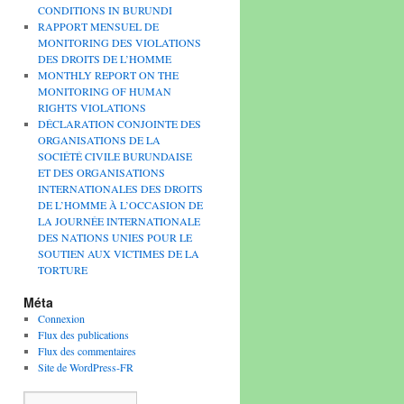
CONDITIONS IN BURUNDI
RAPPORT MENSUEL DE
MONITORING DES VIOLATIONS
DES DROITS DE L’HOMME
MONTHLY REPORT ON THE
MONITORING OF HUMAN
RIGHTS VIOLATIONS
DÉCLARATION CONJOINTE DES
ORGANISATIONS DE LA
SOCIÉTÉ CIVILE BURUNDAISE
ET DES ORGANISATIONS
INTERNATIONALES DES DROITS
DE L’HOMME À L’OCCASION DE
LA JOURNÉE INTERNATIONALE
DES NATIONS UNIES POUR LE
SOUTIEN AUX VICTIMES DE LA
TORTURE
Méta
Connexion
Flux des publications
Flux des commentaires
Site de WordPress-FR