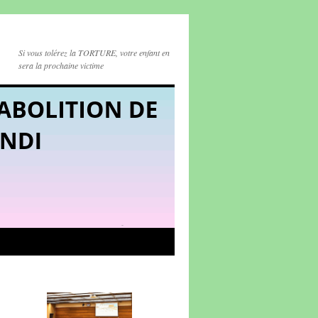
Si vous tolérez la TORTURE, votre enfant en
sera la prochaine victime